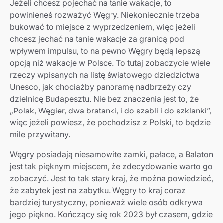
Jeżeli chcesz pojechać na tanie wakacje, to
powinieneś rozważyć Węgry. Niekoniecznie trzeba
bukować to miejsce z wyprzedzeniem, więc jeżeli
chcesz jechać na tanie wakacje za granicą pod
wpływem impulsu, to na pewno Węgry będą lepszą
opcją niż wakacje w Polsce. To tutaj zobaczycie wiele
rzeczy wpisanych na listę światowego dziedzictwa
Unesco, jak chociażby panoramę nadbrzeży czy
dzielnicę Budapesztu. Nie bez znaczenia jest to, że
„Polak, Węgier, dwa bratanki, i do szabli i do szklanki”,
więc jeżeli powiesz, że pochodzisz z Polski, to będzie
mile przywitany.
Węgry posiadają niesamowite zamki, pałace, a Balaton
jest tak pięknym miejscem, że zdecydowanie warto go
zobaczyć. Jest to tak stary kraj, że można powiedzieć,
że zabytek jest na zabytku. Węgry to kraj coraz
bardziej turystyczny, ponieważ wiele osób odkrywa
jego piękno. Kończący się rok 2023 był czasem, gdzie