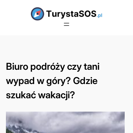
Przejdź
do
treści
Biuro podróży czy tani
wypad w góry? Gdzie
szukać wakacji?