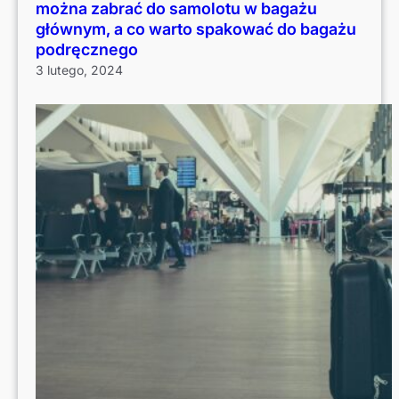
można zabrać do samolotu w bagażu
głównym, a co warto spakować do bagażu
podręcznego
3 lutego, 2024